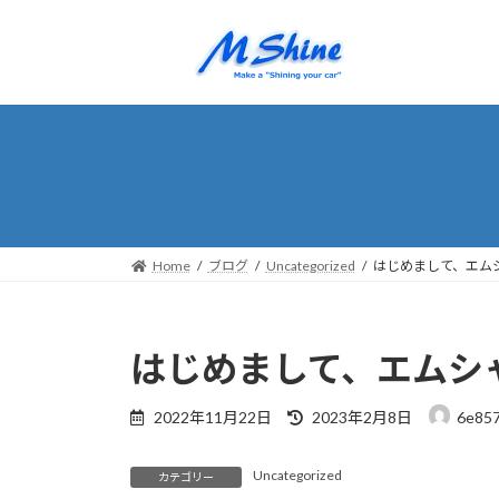
コ
ナ
ン
ビ
テ
ゲ
ン
ー
ツ
シ
へ
ョ
ス
ン
キ
に
ッ
移
プ
動
Home
ブログ
Uncategorized
はじめまして、エム
はじめまして、エムシ
最
2022年11月22日
2023年2月8日
6e85
終
更
Uncategorized
新
カテゴリー